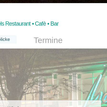
s Restaurant • Cafè • Bar
Termine
licke