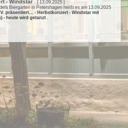
rt - Windstar
[ 13.09.2025 ]
dels Biergarten in Petershagen heißt es am 13.09.2025
V. präsentiert.... - Herbstkonzert - Windstar mit
) - heute wird getanzt
.